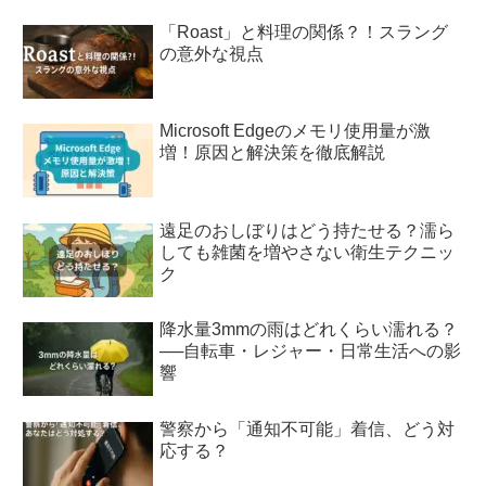
「Roast」と料理の関係？！スラング
の意外な視点
Microsoft Edgeのメモリ使用量が激
増！原因と解決策を徹底解説
遠足のおしぼりはどう持たせる？濡ら
しても雑菌を増やさない衛生テクニッ
ク
降水量3mmの雨はどれくらい濡れる？
──自転車・レジャー・日常生活への影
響
警察から「通知不可能」着信、どう対
応する？