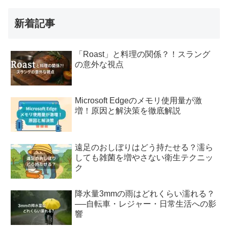
新着記事
「Roast」と料理の関係？！スラング
の意外な視点
Microsoft Edgeのメモリ使用量が激
増！原因と解決策を徹底解説
遠足のおしぼりはどう持たせる？濡ら
しても雑菌を増やさない衛生テクニッ
ク
降水量3mmの雨はどれくらい濡れる？
──自転車・レジャー・日常生活への影
響