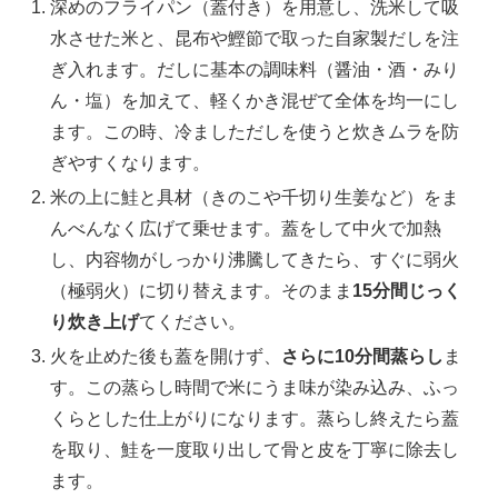
深めのフライパン（蓋付き）を用意し、洗米して吸
水させた米と、昆布や鰹節で取った自家製だしを注
ぎ入れます。だしに基本の調味料（醤油・酒・みり
ん・塩）を加えて、軽くかき混ぜて全体を均一にし
ます。この時、冷ましただしを使うと炊きムラを防
ぎやすくなります。
米の上に鮭と具材（きのこや千切り生姜など）をま
んべんなく広げて乗せます。蓋をして中火で加熱
し、内容物がしっかり沸騰してきたら、すぐに弱火
（極弱火）に切り替えます。そのまま
15分間じっく
り炊き上げ
てください。
火を止めた後も蓋を開けず、
さらに10分間蒸らし
ま
す。この蒸らし時間で米にうま味が染み込み、ふっ
くらとした仕上がりになります。蒸らし終えたら蓋
を取り、鮭を一度取り出して骨と皮を丁寧に除去し
ます。