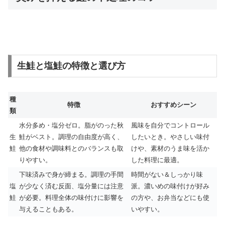
生鮭と塩鮭の特徴と選び方
種
特徴
おすすめシーン
類
水分多め・塩分ゼロ。脂がのった秋
風味を自分でコントロール
生
鮭がベスト。調理の自由度が高く、
したいとき。やさしい味付
鮭
他の食材や調味料とのバランスも取
けや、素材のうま味を活か
りやすい。
した料理に最適。
下味済みで身が締まる。調理の手間
時間がない＆しっかり味
塩
が少なく済む反面、塩分量には注意
派。濃いめの味付けが好み
鮭
が必要。料理全体の味付けに影響を
の方や、お弁当などにも使
与えることもある。
いやすい。