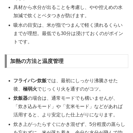
具材から水分が出ることを考慮し、やや控えめの水
加減で炊くとベタつきが防げます。
吸水の目安は、米が指でつまんで軽く潰れるくらい
までが理想。最低でも30分は浸けておくのがポイン
トです。
加熱の方法と温度管理
フライパン炊飯
では、最初にしっかり沸騰させた
後、
極弱火
でじっくり火を通すのがコツ。
炊飯器
の場合は、通常モードでも構いませんが、
「炊き込みモード」や「玄米モード」などがあれば
活用すると、より安定した仕上がりになります。
炊き上がったらすぐにかき混ぜず、5分程度の蒸らし
を忘れずに。米が落ち着き、余分な水分が飛んで均