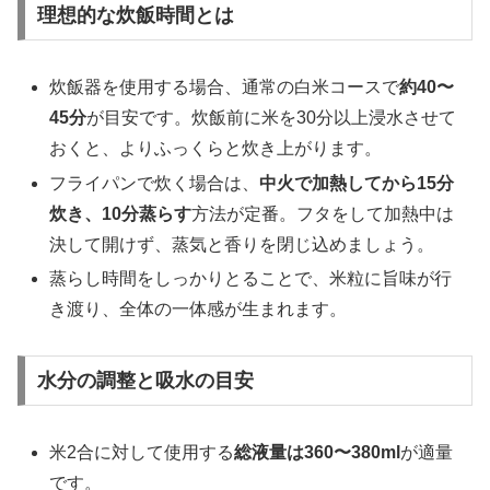
理想的な炊飯時間とは
炊飯器を使用する場合、通常の白米コースで
約40〜
45分
が目安です。炊飯前に米を30分以上浸水させて
おくと、よりふっくらと炊き上がります。
フライパンで炊く場合は、
中火で加熱してから15分
炊き、10分蒸らす
方法が定番。フタをして加熱中は
決して開けず、蒸気と香りを閉じ込めましょう。
蒸らし時間をしっかりとることで、米粒に旨味が行
き渡り、全体の一体感が生まれます。
水分の調整と吸水の目安
米2合に対して使用する
総液量は360〜380ml
が適量
です。