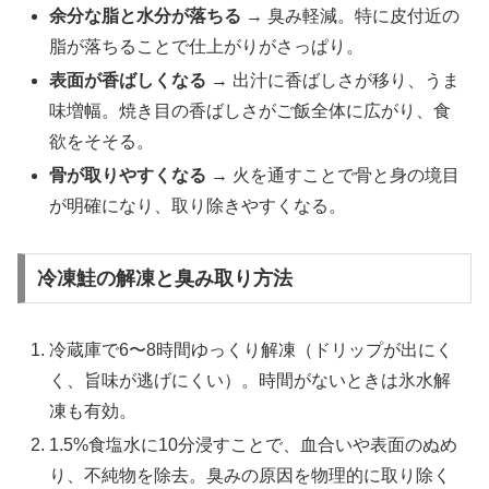
余分な脂と水分が落ちる
→ 臭み軽減。特に皮付近の
脂が落ちることで仕上がりがさっぱり。
表面が香ばしくなる
→ 出汁に香ばしさが移り、うま
味増幅。焼き目の香ばしさがご飯全体に広がり、食
欲をそそる。
骨が取りやすくなる
→ 火を通すことで骨と身の境目
が明確になり、取り除きやすくなる。
冷凍鮭の解凍と臭み取り方法
冷蔵庫で6〜8時間ゆっくり解凍（ドリップが出にく
く、旨味が逃げにくい）。時間がないときは氷水解
凍も有効。
1.5%食塩水に10分浸すことで、血合いや表面のぬめ
り、不純物を除去。臭みの原因を物理的に取り除く