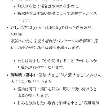
無洗米を使う場合はやや水を多めに。
吸水時間は季節や気温によって調整するとベス
トです。
だし
: 昆布10 g＋かつお節15 gで取った自家製だし
400 ml
市販の白だしを使う場合はパッケージの希釈率に従
い、塩分が強い場合は醤油を減らします。
だしは冷ましてから使用することで米にしっか
り吸水されやすくなります。
調味料（基本）
: 醤油 大さじ1½／酒 大さじ1／みりん
大さじ1／塩 ひとつまみ
醤油は薄口・濃口を好みに応じて使い分けると
印象が変わります。
甘みを強調したい場合は砂糖を小さじ1程度追加