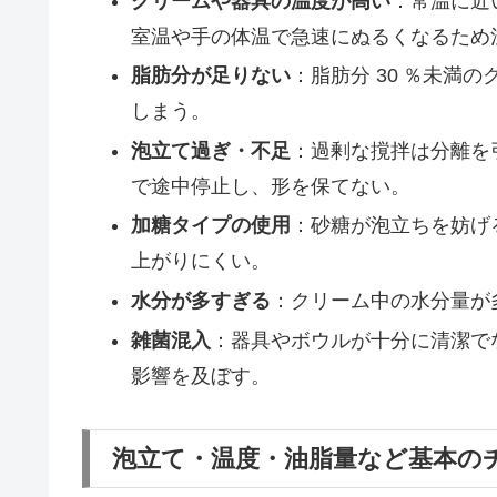
クリームや器具の温度が高い
：常温に近
室温や手の体温で急速にぬるくなるため
脂肪分が足りない
：脂肪分 30 ％未満
しまう。
泡立て過ぎ・不足
：過剰な撹拌は分離を
で途中停止し、形を保てない。
加糖タイプの使用
：砂糖が泡立ちを妨げ
上がりにくい。
水分が多すぎる
：クリーム中の水分量が
雑菌混入
：器具やボウルが十分に清潔で
影響を及ぼす。
泡立て・温度・油脂量など基本の