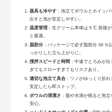
器具も冷やす
：泡立てボウルとホイッパ
出すと泡が安定しやすい。
温度管理
：生クリーム本体は 5 ℃ 前
と最適。
脂肪分
：パッケージで必ず脂肪分 30 
っかりした立ち上がりに。
撹拌スピードと時間
：中速でとろみが出るま
ぎてもスローすぎてもリスクあり。
適切な泡立て具合
：ツノがゆっくり折れる
安定したら即ストップ。
ボウルの清潔さ
：脂や水滴が残ると泡立
安心。