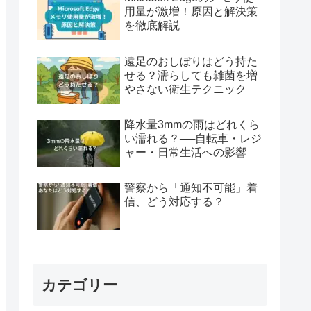
用量が激増！原因と解決策
を徹底解説
遠足のおしぼりはどう持た
せる？濡らしても雑菌を増
やさない衛生テクニック
降水量3mmの雨はどれくら
い濡れる？──自転車・レジ
ャー・日常生活への影響
警察から「通知不可能」着
信、どう対応する？
カテゴリー