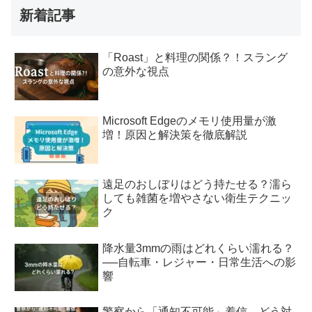
新着記事
「Roast」と料理の関係？！スラング
の意外な視点
Microsoft Edgeのメモリ使用量が激
増！原因と解決策を徹底解説
遠足のおしぼりはどう持たせる？濡ら
しても雑菌を増やさない衛生テクニッ
ク
降水量3mmの雨はどれくらい濡れる？
──自転車・レジャー・日常生活への影
響
警察から「通知不可能」着信、どう対